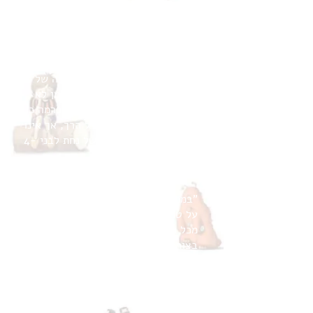
(גפי אמיר, ידיעות אחרונות)
״...תענוג להצטרף אל פומי במסעו
ולהפליג על כנפי דמיונו העשיר של
הסופר. האיורים הנהדרים מציבים את
חפר ללא עוררין בשורה הראשונה של
המאיירים לגיל הרך בארץ - מזמן לא
יצא כאן picture book מקורי ברמה כה
גבוהה. הספר מעוצב לגיל הרך, אך אינו
קצר ויזמן שעה ארוכה של נחת לבני 4-
8.״
(הד החינוך)
"במפתיע, ואולי בעצם לא, "פומי - סיפור
על טפיר" הוא ספר שקל להמליץ עליו
מכל הלב. מדובר בסיפור מתוק, שכתוב
בצורה קלה, קצרה וקלה לקריאה. מפתיע
יותר הוא שהמחבר, רוני חפר, הוא גם זה
שאייר (ברוב חן)."
(רצוי ומצוי)