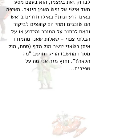
לבדוק זאת בעצמו, הוא בעצם מסע
מאד אישי אל נפש האמן היוצר. מאיפה
באים הרעיונות? באילו חדרים בראש
הם שוכנים ומתי הם קופצים לביקור
והאם לכתוב על המוכר והידוע או על
הבלתי צפוי - שאלות שאני מתמודד
איתן כשאני יושב מול הדף (סתם, מול
מסך המחשב) הריק וחושב "מה
הלאה?". וחוץ מזה אני מת על
טפירים...
דבר הביקורת:
"בטקסט שנון ובסבטקסט עמוק כותב
חפר לילדים על רעיון, השראה וקריאה.
הציורים השנונים והצבעוניים הם
קריקטורות מתוחכמות המסייעות להעביר
את הקוראים מעל המקומות בהם הטקסט
נעשה עמוק"