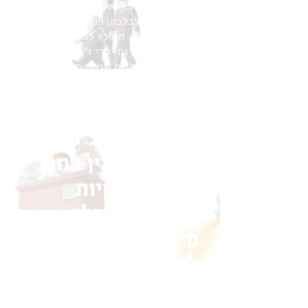
"האיורים אף הם עשירים בפרטים,
הצבעוניות מלבלבת, פורצת ומעשירה את
הטקסט הכתוב. מומלץ לכולנו ובמיוחד
לגילאים א-ג . גם ילדי ד' לדעתי יהנו."
(פורום ספרי ילדים ונוער, תפוז)
״...אבל לא היה לו
אף סיפור על טפיר.
.והוא לא הבין למה
למה כל החיות
האחרות קיבלו
סיפור, ואילו הטפיר
לא קיבל אפילו
סיפור אחד קטן.״