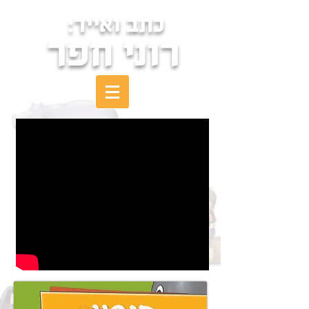
כתב ואייר:
רוני חפר