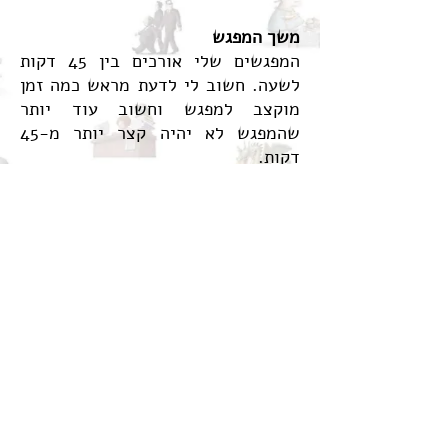
משך המפגש
המפגשים שלי אורכים בין 45 דקות
לשעה. חשוב לי לדעת מראש כמה זמן
מוקצב למפגש וחשוב עוד יותר
שהמפגש לא יהיה קצר יותר מ-45
דקות.
הכנת הילדים לקראת המפגש
מנסיוני, המפגשים בהם הילדים מכירים
את ספריי, יותר מוצלחים ויותר מהנים,
ולכן אני ממליץ להקריא לילדים ספר או
שניים שלי לפני המפגש ולדבר על
הנושא. הספרים המומלצים להקראה:
״האוצר של צ׳מבלו״, ״משעמם לי!״
ו״מתי מגיעים״.
לעומת זאת, אני פחות ממליץ להיכנס
עם הילדים לאתר שלי, כי זה עלול
לקלקל להם את ההפתעה מהמפגש.