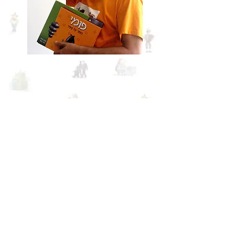
052-8729745
gooshi777@gmail.com