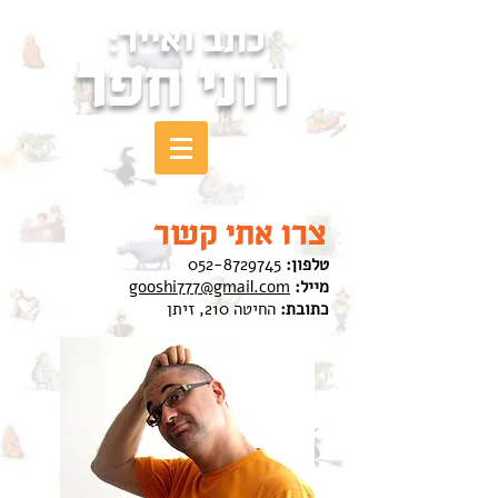
כתב ואייר:
רוני חפר
צרו אתי קשר
טלפון:
052-8729745
מייל:
gooshi777@gmail.com
כתובת:
החיטה 210, זיתן